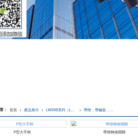
置：
首頁
>
產品展示
>
LW39B系列（LW26,LW38D，LW28,CA10,ADA)
>
帶燈，帶鑰匙，帶Q等特殊型
P型大手柄
帶燈轉換開關