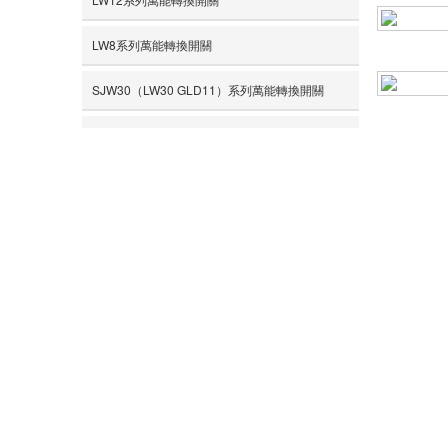
- 16安培系列LW39B-16
LW8系列萬能轉換開關
- 25安培系列LW39B-25
SJW30（LW30 GLD11）系列萬能轉換開關
- 32安培系列LW39B-32
LW5D系列轉換開關
- 63安培系列LW39B-63
共 8 條記錄 1
HZ系列組合開關
- 125安培系列LW39B-125
- HZ12
- 160安培系列LW39B-160
其他系列
- HZ5
- 帶燈，帶鑰匙，帶Q等特殊型
更多>>
產品概況
- 單孔安裝型
如何選擇優質的萬能轉換開關廠家
- LW39 GS掛鎖型 護指型
質量好的萬能轉換開關廠家
轉換開關的工作原理及符號表示
組合開關主要技術參數