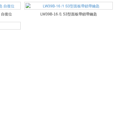
匙 自復位
LW39B-16 /1 S3型面板帶鎖帶鑰匙