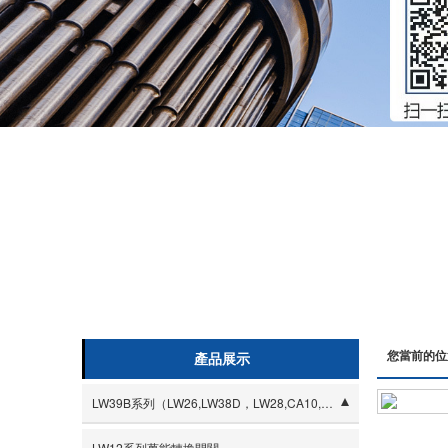
您當前的位
產品展示
LW39B系列（LW26,LW38D，LW28,CA10,ADA)
- 10安培系列LW39B-10
LW12系列萬能轉換開關