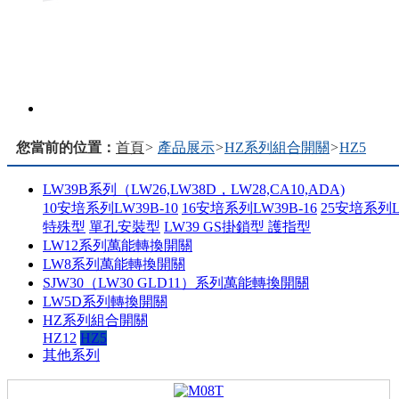
您當前的位置：
首頁
>
產品展示
>
HZ系列組合開關
>
HZ5
LW39B系列（LW26,LW38D，LW28,CA10,ADA)
10安培系列LW39B-10
16安培系列LW39B-16
25安培系列LW
特殊型
單孔安裝型
LW39 GS掛鎖型 護指型
LW12系列萬能轉換開關
LW8系列萬能轉換開關
SJW30（LW30 GLD11）系列萬能轉換開關
LW5D系列轉換開關
HZ系列組合開關
HZ12
HZ5
其他系列