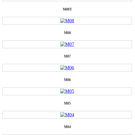
M08T
M08
M07
M06
M05
M04